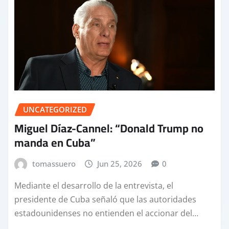
UNCATEGORIZED
Miguel Díaz-Cannel: “Donald Trump no
manda en Cuba”
tomassuero
Jun 25, 2026
0
Mediante el desarrollo de la entrevista, el
presidente de Cuba señaló que las autoridades
estadounidenses no entienden el accionar del…