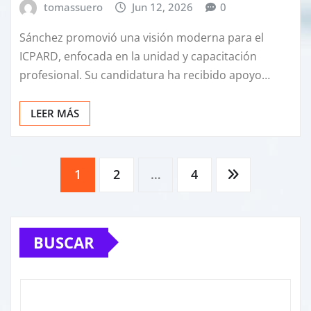
tomassuero
Jun 12, 2026
0
Sánchez promovió una visión moderna para el
ICPARD, enfocada en la unidad y capacitación
profesional. Su candidatura ha recibido apoyo…
LEER MÁS
Posts
1
2
…
4
pagination
BUSCAR